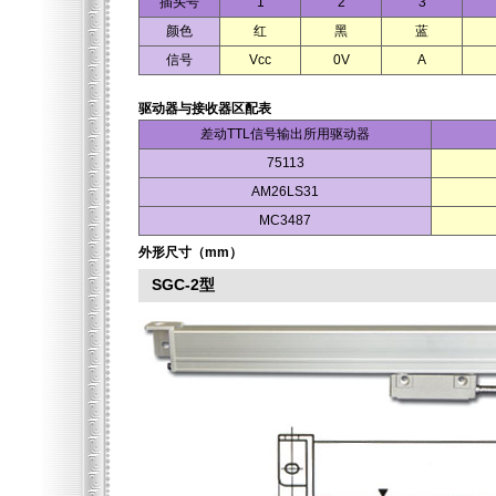
插头号
1
2
3
颜色
红
黑
蓝
信号
Vcc
0V
A
驱动器与接收器区配表
差动TTL信号输出所用驱动器
75113
AM26LS31
MC3487
外形尺寸（mm）
SGC-2型