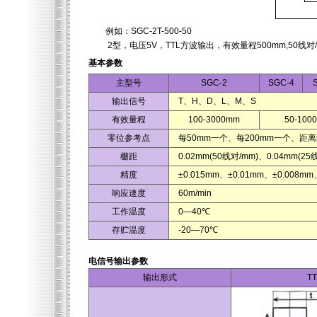
例如：SGC-2T-500-50
2型，电压5V，TTL方波输出，有效量程500mm,50线对/
基本参数
主型号
SGC-2
SGC-4
输出信号
T、H、D、L、M、S
有效量程
100-3000mm
50-100
零位参考点
每50mm一个、每200mm一个、距
栅距
0.02mm(50线对/mm)、0.04mm(25
精度
±0.015mm、±0.01mm、±0.008mm
响应速度
60m/min
工作温度
0—40℃
存贮温度
-20—70℃
电信号输出参数
输出形式
T