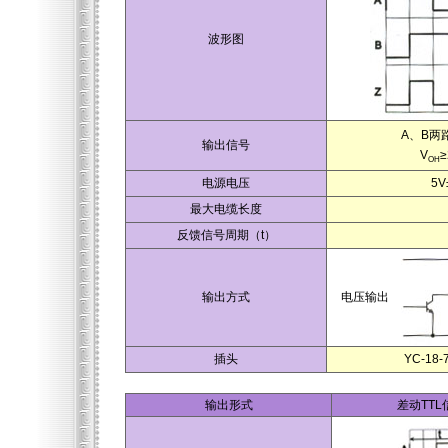
波形图
A、B两
输出信号
V
≥
OH
电源电压
5V
最大电缆长度
反馈信号周期（t）
输出方式
电压输出
插头
YC-18
输出形式
差动TT