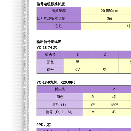
信号电缆标准长度
有效量程
20-550mm
出厂电缆标准长度
3m
备注
对
输出信号接线表
YC-18-7七芯
插头号
1
2
颜色
黑
信号
0V
空
YC-18-9九芯、X20J9PJ
插头号
1
2
颜色
灰
棕
信号（s）
0
0
0
180
信号（D、L、M）
A
/B
9PD九芯