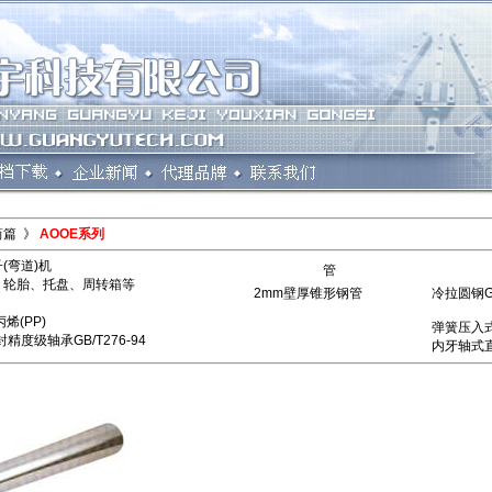
筒篇 》
AOOE系列
(弯道)机
管
、轮胎、托盘、周转箱等
2mm壁厚锥形钢管
冷拉圆钢GB
烯(PP)
弹簧压入式
轴承GB/T276-94
内牙轴式直