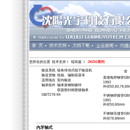
您所在的位置 技术支持 》 辊筒篇 》
JKDG系列
输送系统 链条传动式辊子输送机
管
输送货物 纸箱、编制容器等
直缝电焊钢管GB/T
适用场合 室内输送
1992
轴承组件 轴承座钢制镀锌
外径50,60,76,8
双面密封精密级轴承
GB/T276-94
不锈钢焊接管GB/T
1991
外径50,60mm
不锈钢无缝管GB/T
外径76,89mm
内牙轴式