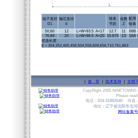
链条
配用
辊子直径
轴芯直径
齿数
D1
d
节距
Z
链条
50,60
12
L=W+93.5 A=17
12.7
11
08B
76,89
20
L=W+96.5 A=20
15.875
13
10A
优选长度:
E = 304,352,405,456,504,558,609,656,710,761,863
|
首 页
|
技术支持
|
文档
CopyRight 2005 NINETOWNS
Please read
电话：
024-31992640
传真
地址：
辽宁省沈阳市沈河区
网站备案号:辽