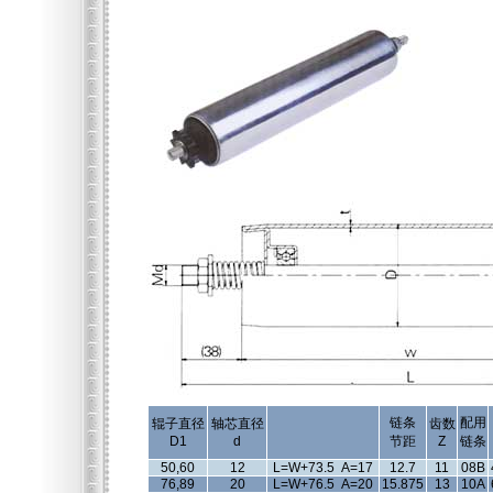
链条
配用
辊子直径
轴芯直径
齿数
D1
d
节距
Z
链条
50,60
12
L=W+73.5 A=17
12.7
11
08B
76,89
20
L=W+76.5 A=20
15.875
13
10A