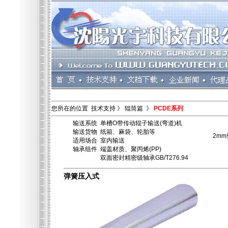
您所在的位置 技术支持 》 辊筒篇 》
PCDE系列
输送系统 单槽O带传动辊子输送(弯道)机
输送货物 纸箱、麻袋、轮胎等
2m
适用场合 室内输送
轴承组件 端盖材质、聚丙烯(PP)
双面密封精密级轴承GB/T276.94
弹簧压入式