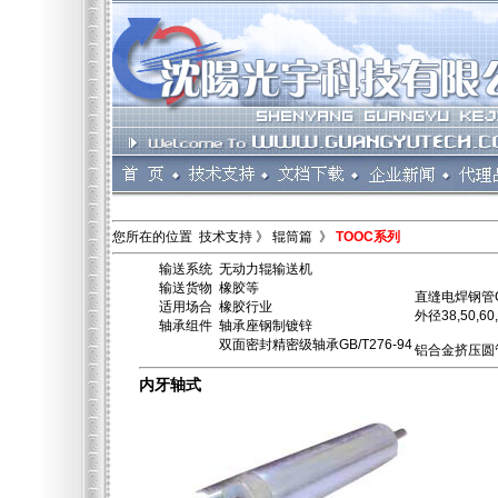
您所在的位置 技术支持 》 辊筒篇 》
TOOC系列
输送系统 无动力辊输送机
输送货物 橡胶等
直缝电焊钢管GB/
适用场合 橡胶行业
外径38,50,60
轴承组件 轴承座钢制镀锌
双面密封精密级轴承GB/T276-94
铝合金挤压圆管G
内牙轴式