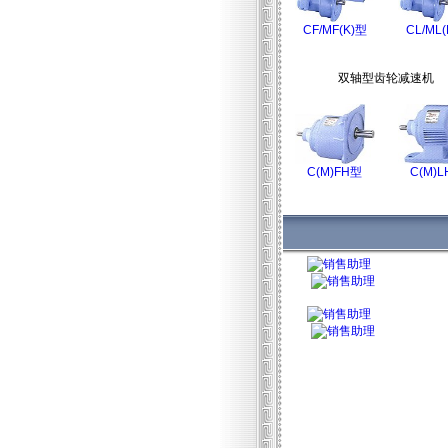
CF/MF(K)型
CL/ML
双轴型齿轮减速机
C(M)FH型
C(M)