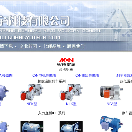
台湾明椿
入接线图
C/N电机性能表
C/N输出性能表
刹车器规
超低温附刹车系列
超低温
型
NFK型
NLK型
NFA型
入力直插IEC系列
停车