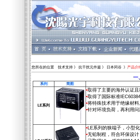
您所在的位置 技术支持 》 抗干扰元件篇 》
日本冈谷 》
产品介
一
系列
简图
•
取得了主要的海外认证且额定
•
取得了国际标准IEC60384
•
将特殊技术用于绝缘材料
LE系列
•
针对环境负荷，再利用问
•
LE系列的狭端子，小型
•
无铅制程，符合环保设计