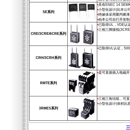
•
具有ENEC 14 SE
•
小型化设计(比本公
SE系列
•
绝缘体采用聚丙烯薄
•
由本公司自行开发制
•
已取得UL，VDE认
•
三相三脚接线(3CRE
CRE/3CRE/6CRE系列
•
已取得UL认证，50
CRH/3CRH系列
•
是可直接插入电磁开
RMTE系列
•
三相三角结线，可直
•
小型化设计(体积比原
3RMES系列