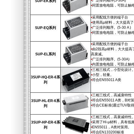
•
广泛排列顺序(5-30A)
SUP-EK系列
•
同置放电电阻，可防止触
•
采用配线方便的端子台
•
使用高μ材料，大大提高
•
广泛排列顺序。(5-30 A )
SUP-EQ系列
•
同置放电电阻，可防止触
•
采用配线方便的端子台
•
由2段高μ材料，大大提高
SUP-EL系列
高衰减。
•
广泛排列顺序。(5-30A)
•
内置放电电阻，可防止触
•
三相三线式，小型化设计。
•
小型，轻量。
3SUP-HQ-ER-6系
•
符合EN55011 A类
列
•
三相三线式，高减衰特性
•
符合EN55011 A类，B对
3SUP-HL-ER-6系
•
符合CE标准(通过TUV取得
列
•
三相三线式，高衰减特性
•
采用了Hi-μ材料，具有低
3SUP-HP-ER-6系
•
EN55011，A类对策用。
列
•
符合EN133200标准