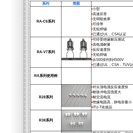
系列
简图
•
小型
•
高速应答
•
无明暗效果
RA-C6系列
•
可排带
•
无铅焊锡
•
已通过UL，CSA认证
•
可经受绝缘耐压测试
•
高电涌耐量
•
反应速度快
RA-V7系列
•
无铅焊锡
•
从500排列到4500V
•
已通过UL，CSA，TUV
RA系列使用例
•
对尖顶电涌反应速度快
•
耐脉冲电流强度大
R28系列
•
耐交流电流
•
绝缘电阻高，静电容量小
•
ITU-T依据品
R38系列