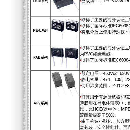
•
已取得UL，IEC60384-14 
LE-M系列
•
取得了主要的海外认证且额定
•
取得了国际标准IEC60384
RE-L系列
•
将电介质上使用特殊技术
•
取得了主要的海外认证且额定
为PVC绝缘电线。
PAB系列
•
取得了国际标准IEC60384
•
额定电压：450Vdc 630V
•
静电容量：474、105、22
•
使用温度范围：-40℃~+8
•
打算用于有源滤波器和缓
薄膜用在导电体薄膜中，
AFV系列
比，比HCE(诱电体：MPE
流耐量提高了50%。
•
由于构造小型化，长方型
盒包装，安全性能佳。而