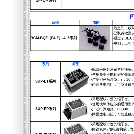
ZP• CP 系列
系列
简图
•
线之间，线
•
已取得欧洲认证
RCM-BQZ（BUZ）-4,-5系列
•
通过了UL,C
•
单相，三相
系列
简图
•
配线采用容易系紧的接头
•
使用频率性能良好的铁氧
•
广泛排列顺序(5，8，10，1
SUP-ET系列
•
内置放电电阻，可防止触
•
采用配线方便的端子台。
•
使用铁氧体磁芯的通用型
SUP-EP系列
•
广泛排列顺序。(5-30A)
•
同置放电电阻，可防止触
•
采用配线方便的端子台。
•
由铁氧体2段电路构成，