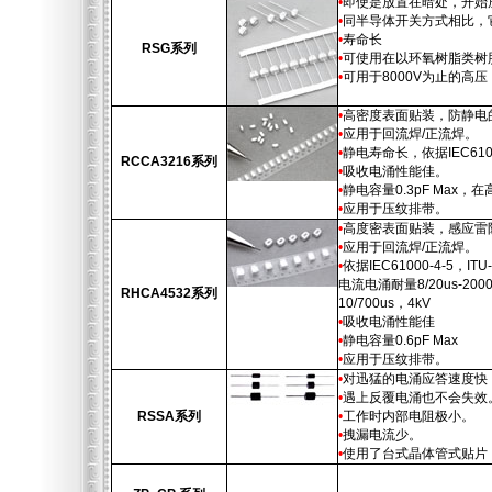
•
即使是放置在暗处，开始
•
同半导体开关方式相比，
•
寿命长
RSG系列
•
可使用在以环氧树脂类树
•
可用于8000V为止的高压
•
高密度表面贴装，防静电
•
应用于回流焊/正流焊。
•
静电寿命长，依据IEC61000
RCCA3216系列
•
吸收电涌性能佳。
•
静电容量0.3pF Max
•
应用于压纹排带。
•
高度密表面贴装，感应雷
•
应用于回流焊/正流焊。
•
依据IEC61000-4-5，IT
电流电涌耐量8/20us-200
RHCA4532系列
10/700us，4kV
•
吸收电涌性能佳
•
静电容量0.6pF Max
•
应用于压纹排带。
•
对迅猛的电涌应答速度快
•
遇上反覆电涌也不会失效
RSSA系列
•
工作时内部电阻极小。
•
拽漏电流少。
•
使用了台式晶体管式贴片