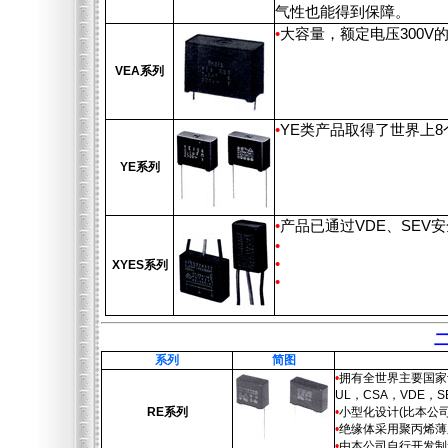
气性也能得到保障。
•
大容量，额定电压300V
VEA系列
•
YE类产品取得了世界上
YE系列
•
产品已通过VDE、SE
•
•
XYES系列
•
系列
简图
•
拥有全世界主要国家
UL，CSA，VDE，S
RE系列
•
小型化设计(比本公
•
绝缘体采用聚丙烯薄
•
由本公司自行开发制