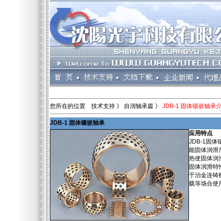
您所在的位置 技术支持 》 自润轴承篇 》
JDB-1 固体镶嵌轴承
JDB-1 固体镶嵌轴承
应用特点
JDB-1
能固体润滑
热使固体润
固体润滑特
于治金连铸
载等场合使