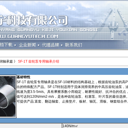
润轴承篇 》
SF-1T 齿轮泵专用轴承介绍
基材特性
SF-1T 齿轮泵专用轴承是在SF-10材料的结构基础上，根据齿轮油泵的高
出的特殊配方产品。SF-1T特别适用于流体润滑境界的中高压齿轮油泵，油泵
线速为度3.5-5m/s。具有摩擦系数小而稳定，耐磨性能好、抗冲击的优点
值可达到120N/mm2·m/s，是各种齿轮油泵、柱塞泵、叶片泵的最佳选择
可提供产品:直套、翻边轴套、止推垫片、板材、轴瓦、滑板、钢套组合件
140N/m㎡