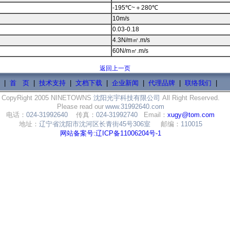
-195℃~＋280℃
10m/s
0.03-0.18
4.3N/m㎡.m/s
60N/m㎡.m/s
返回上一页
|
首 页
|
技术支持
|
文档下载
|
企业新闻
|
代理品牌
|
联络我们
|
CopyRight 2005 NINETOWNS
沈阳光宇科技有限公司
All Right Reserved.
Please read our
www.31992640.com
电话：
024-31992640
传真：
024-31992740
Email：
xugy@tom.com
地址：
辽宁省沈阳市沈河区长青街45号306室
邮编：
110015
网站备案号:辽ICP备11006204号-1