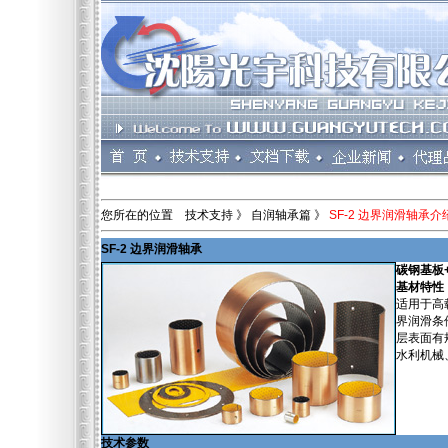
您所在的位置 技术支持 》 自润轴承篇 》
SF-2 边界润滑轴承介
SF-2 边界润滑轴承
碳钢基板+
基材特性
适用于高
界润滑条
层表面有
水利机械
技术参数