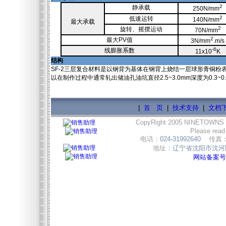
2
静承载
250N/mm
2
低速运转
140N/mm
最大承载
2
旋转、摇摆运动
70N/mm
2
最大PV值
3N/mm
.m/s
-6
线膨胀系数
11x10
K
结构
SF-2三层复合材料是以钢背为基体在钢背上烧结一层球形青铜粉
以在制作过程中通常轧出储油孔油坑直径2.5~3.0mm深度为0.3
|
首 页
|
技术支持
|
文档
CopyRight 2005 NINETOWNS
Please read
电话：
024-31992640
传真
地址：
辽宁省沈阳市沈河区
网站备案号:辽