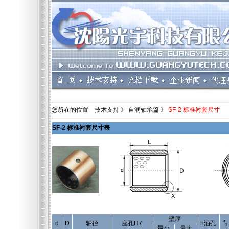
您所在的位置 技术支持 》 自润轴承篇 》
SF-2 标准衬套尺寸
SF-2 标准衬套尺寸表
壁厚
f
d
D
轴径
座孔H7
h油孔
1
最小
最大