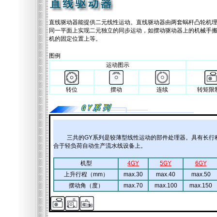
直线驱动器能提供二元线性运动。直线驱动器由两套蜗杆凸轮机
同一平面上实现二元独立的同步运动，如摆动驱动器上的机械手
机的固定位置上等。
图例
运动图示
转位
摆动
连续
转矩限
aaaa
三共的GY系列是较薄型线性运动的部件处理器。具有长行
合于轻负荷自动生产流水线设备上。
机型
4GY
5GY
6GY
上升行程（mm）
max.30
max.40
max.50
摆动角（度）
max.70
max.100
max.150