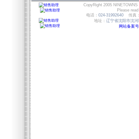
CopyRight 2005 NINETOWNS
Please read
电话：
024-31992640
传真
地址：
辽宁省沈阳市沈河区
网站备案号:辽