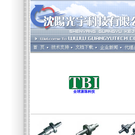
全球滚珠科技