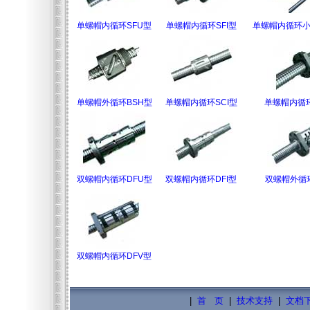
单螺帽内循环SFU型
单螺帽内循环SFI型
单螺帽内循环小
单螺帽外循环BSH型
单螺帽内循环SCI型
单螺帽内循环
双螺帽内循环DFU型
双螺帽内循环DFI型
双螺帽外循环
双螺帽内循环DFV型
|
首 页
|
技术支持
|
文档