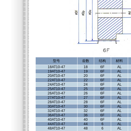
型号
齿数
结构
材料
18AT10-47
18
6F
AL
19AT10-47
19
6F
AL
20AT10-47
20
6F
AL
22AT10-47
22
6F
AL
24AT10-47
24
6F
AL
25AT10-47
25
6F
AL
26AT10-47
26
6F
AL
27AT10-47
27
6F
AL
28AT10-47
28
6F
AL
30AT10-47
30
6F
AL
32AT10-47
32
6F
AL
36AT10-47
36
6F
AL
40AT10-47
40
6F
AL
44AT10-47
44
6
AL
48AT10-47
48
6
AL