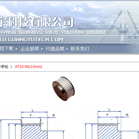
步带轮 》
AT10-66(10mm)