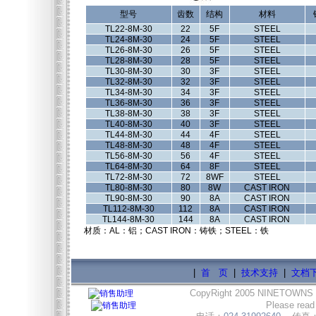
型号
齿数
结构
材料
TL22-8M-30
22
5F
STEEL
TL24-8M-30
24
5F
STEEL
TL26-8M-30
26
5F
STEEL
TL28-8M-30
28
5F
STEEL
TL30-8M-30
30
3F
STEEL
TL32-8M-30
32
3F
STEEL
TL34-8M-30
34
3F
STEEL
TL36-8M-30
36
3F
STEEL
TL38-8M-30
38
3F
STEEL
TL40-8M-30
40
3F
STEEL
TL44-8M-30
44
4F
STEEL
TL48-8M-30
48
4F
STEEL
TL56-8M-30
56
4F
STEEL
TL64-8M-30
64
8F
STEEL
TL72-8M-30
72
8WF
STEEL
TL80-8M-30
80
8W
CAST IRON
TL90-8M-30
90
8A
CAST IRON
TL112-8M-30
112
8A
CAST IRON
TL144-8M-30
144
8A
CAST IRON
材质：AL：铝；CAST IRON：铸铁；STEEL：铁
|
首 页
|
技术支持
|
文档
CopyRight 2005 NINETOWNS
Please read