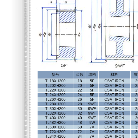
型号
齿数
结构
材料
锥
TL18XH200
18
5F
CSAT IRON
2
TL20XH200
20
5F
CSAT IRON
2
TL22XH200
22
5F
CSAT IRON
2
TL24XH200
24
5F
CSAT IRON
2
TL26XH200
26
5F
CSAT IRON
2
TL28XH200
28
9WF
CSAT IRON
2
TL30XH200
30
9WF
CSAT IRON
2
TL32XH200
32
9WF
CSAT IRON
2
TL40XH200
40
9WF
CSAT IRON
3
TL48XH200
48
9W
CSAT IRON
3
TL60XH200
60
7A
CSAT IRON
3
TL72XH200
72
7A
CSAT IRON
3
TL84XH200
84
7A
CSAT IRON
3