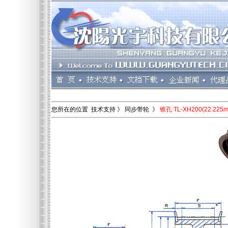
您所在的位置 技术支持 》 同步带轮 》
锥孔 TL-XH200(22.225