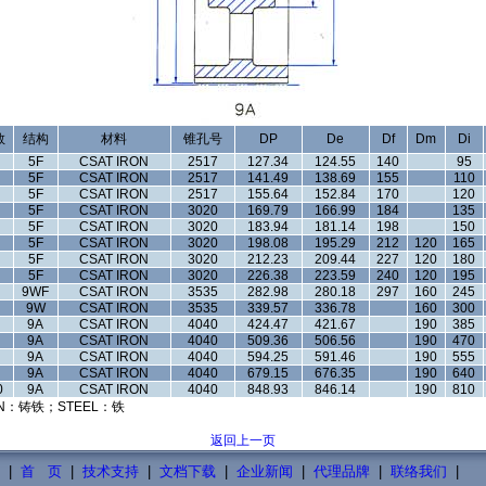
数
结构
材料
锥孔号
DP
De
Df
Dm
Di
5F
CSAT IRON
2517
127.34
124.55
140
95
5F
CSAT IRON
2517
141.49
138.69
155
110
5F
CSAT IRON
2517
155.64
152.84
170
120
5F
CSAT IRON
3020
169.79
166.99
184
135
5F
CSAT IRON
3020
183.94
181.14
198
150
5F
CSAT IRON
3020
198.08
195.29
212
120
165
5F
CSAT IRON
3020
212.23
209.44
227
120
180
5F
CSAT IRON
3020
226.38
223.59
240
120
195
9WF
CSAT IRON
3535
282.98
280.18
297
160
245
9W
CSAT IRON
3535
339.57
336.78
160
300
9A
CSAT IRON
4040
424.47
421.67
190
385
9A
CSAT IRON
4040
509.36
506.56
190
470
9A
CSAT IRON
4040
594.25
591.46
190
555
9A
CSAT IRON
4040
679.15
676.35
190
640
0
9A
CSAT IRON
4040
848.93
846.14
190
810
N：铸铁；STEEL：铁
返回上一页
|
首 页
|
技术支持
|
文档下载
|
企业新闻
|
代理品牌
|
联络我们
|