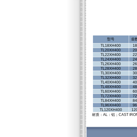
型号
齿
TL18XH400
18
TL20XH400
20
TL22XH400
22
TL24XH400
24
TL26XH400
26
TL28XH400
28
TL30XH400
30
TL32XH400
32
TL40XH400
40
TL48XH400
48
TL60XH400
60
TL72XH400
72
TL84XH400
84
TL96XH400
96
TL120XH400
12
材质：AL：铝；CAST IRO