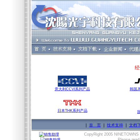
经
意大利CCVI系列产品
韩国J
日本THK系列产品
|
首 页
|
技术支持
|
文档
CopyRight 2005 NINETOWNS
Please read