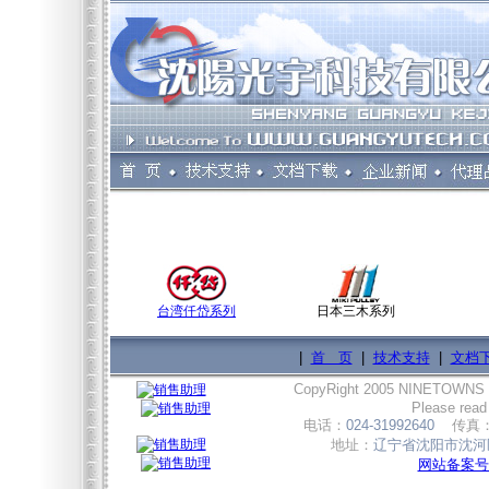
台湾仟岱系列
日本三木系列
|
首 页
|
技术支持
|
文档
CopyRight 2005 NINETOWNS
Please read
电话：
024-31992640
传真
地址：
辽宁省沈阳市沈河区
网站备案号:辽