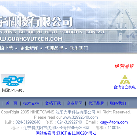
经营品牌
台湾台立机电
韩国SPG电机
|
首 页
|
技术支持
|
文档下载
|
企业新闻
|
代理品牌
|
联络我们
|
CopyRight 2005 NINETOWNS
沈阳光宇科技有限公司
All Right Reserved.
Please read our
www.31992640.com
电话：
024-31992640
传真：
024-31992740
Email：
xugy@tom.com
地址：
辽宁省沈阳市沈河区长青街45号306室
邮编：
110015
网站备案号:辽ICP备11006204号-1