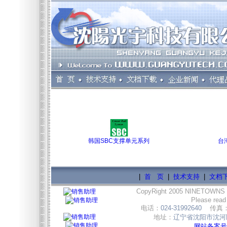
韩国SBC支撑单元系列
台
|
首 页
|
技术支持
|
文档
CopyRight 2005 NINETOWNS
Please read
电话：
024-31992640
传真
地址：
辽宁省沈阳市沈河区
网站备案号:辽